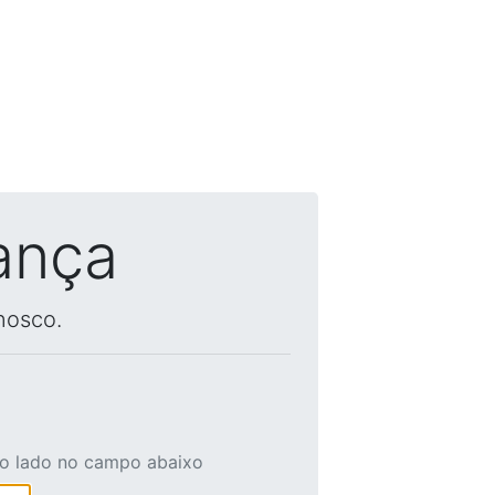
ança
nosco.
ao lado no campo abaixo