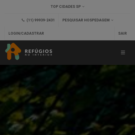
TOP CIDADES SP
(11) 99939-2431
PESQUISAR HOSPEDAGEM
LOGIN/CADASTRAR
SAIR