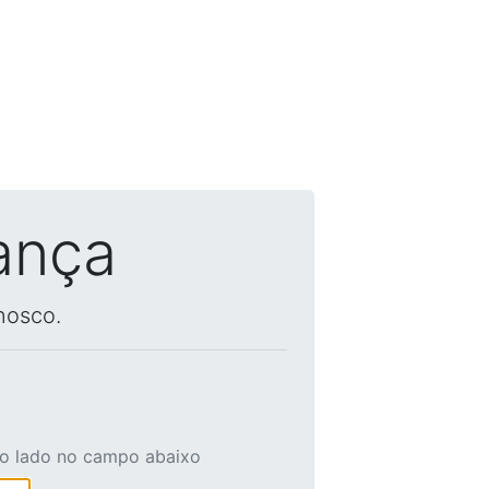
ança
nosco.
ao lado no campo abaixo