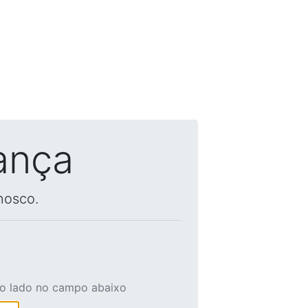
ança
nosco.
ao lado no campo abaixo