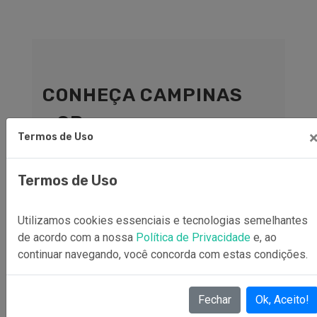
CONHEÇA CAMPINAS
- SP
Termos de Uso
Já escolheu seus lugares preferidos?
Agora é só fazer sua
RESERVA
clicando
Termos de Uso
em um dos nossos parceiros abaixo:
Utilizamos cookies essenciais e tecnologias semelhantes
de acordo com a nossa
Política de Privacidade
e, ao
continuar navegando, você concorda com estas condições.
Cidades Vizinhas de Campinas
Fechar
Ok, Aceito!
Campinas