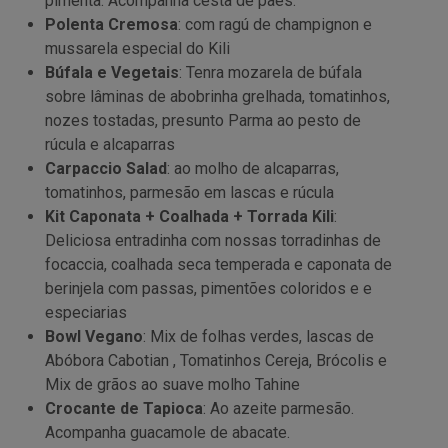
pimenta. Acompanha cesta de pães.
Polenta Cremosa
: com ragú de champignon e
mussarela especial do Kili
Búfala e Vegetais
: Tenra mozarela de búfala
sobre lâminas de abobrinha grelhada, tomatinhos,
nozes tostadas, presunto Parma ao pesto de
rúcula e alcaparras
Carpaccio Salad
: ao molho de alcaparras,
tomatinhos, parmesão em lascas e rúcula
Kit Caponata + Coalhada + Torrada Kili
:
Deliciosa entradinha com nossas torradinhas de
focaccia, coalhada seca temperada e caponata de
berinjela com passas, pimentões coloridos e e
especiarias
Bowl Vegano
: Mix de folhas verdes, lascas de
Abóbora Cabotian , Tomatinhos Cereja, Brócolis e
Mix de grãos ao suave molho Tahine
Crocante de Tapioca
: Ao azeite parmesão.
Acompanha guacamole de abacate.