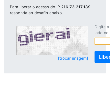
Para liberar o acesso
do IP
216.73.217.139
,
responda ao desafio abaixo.
Digite 
lado no
[trocar imagem]