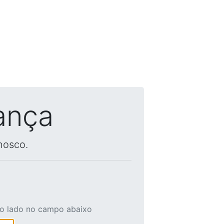
ança
nosco.
ao lado no campo abaixo