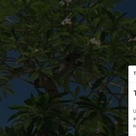
T
U
a
n