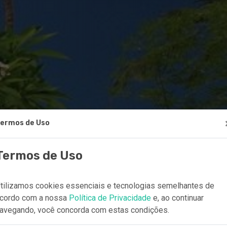
ermos de Uso
Termos de Uso
tilizamos cookies essenciais e tecnologias semelhantes de
cordo com a nossa
Política de Privacidade
e, ao continuar
avegando, você concorda com estas condições.