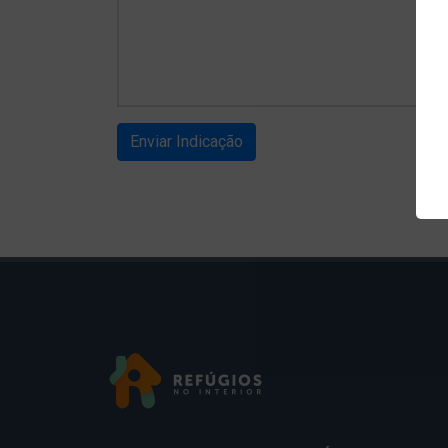
a
n
Enviar Indicação