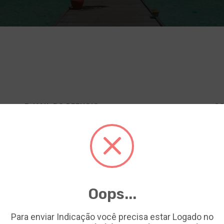
E-MAIL DO REFUGIO
CO
*
CI
ermos de Uso
Termos de Uso
Oops...
Para enviar Indicação você precisa estar Logado no
tilizamos cookies essenciais e tecnologias semelhantes de