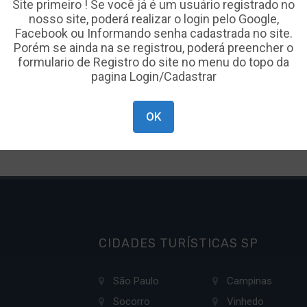
Site primeiro ! Se você já é um usuário registrado no
cordo com a nossa
Política de Privacidade
e, ao continuar
nosso site, poderá realizar o login pelo Google,
avegando, você concorda com estas condições.
Facebook ou Informando senha cadastrada no site.
Porém se ainda na se registrou, poderá preencher o
formulario de Registro do site no menu do topo da
Fechar
Ok, Aceito!
pagina Login/Cadastrar
OK
CIDADES TURÍSTICAS SP
São Paulo
Campinas
Socorro
Vinhedo