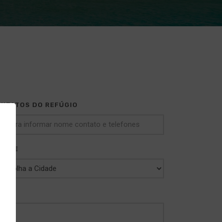
NTATOS DO REFÚGIO
DADE
×