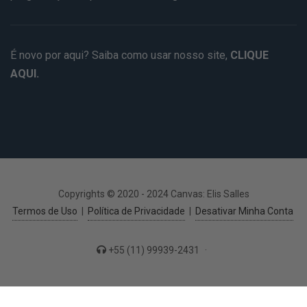
É novo por aqui? Saiba como usar nosso site,
CLIQUE
AQUI.
Copyrights © 2020 - 2024 Canvas: Elis Salles
Termos de Uso
|
Política de Privacidade
|
Desativar Minha Conta
+55 (11) 99939-2431
·