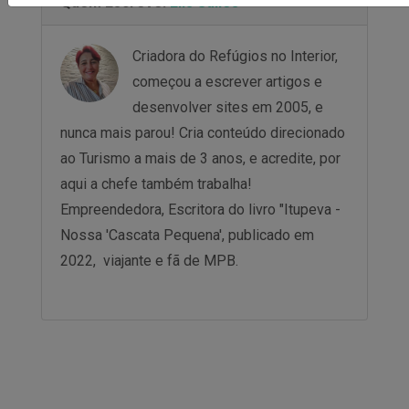
Quem Escreve:
Elis Salles
Criadora do Refúgios no Interior,
começou a escrever artigos e
desenvolver sites em 2005, e
nunca mais parou! Cria conteúdo direcionado
ao Turismo a mais de 3 anos, e acredite, por
aqui a chefe também trabalha!
Empreendedora, Escritora do livro "Itupeva -
Nossa 'Cascata Pequena', publicado em
2022,
viajante e fã de MPB.