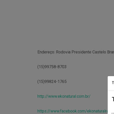
Endereço: Rodovia Presidente Castelo Bra
(15)99758-8703
(15)99824-1765
T
http://www.ekonatural.com.br/
https://www.facebook.com/ekonaturalraft