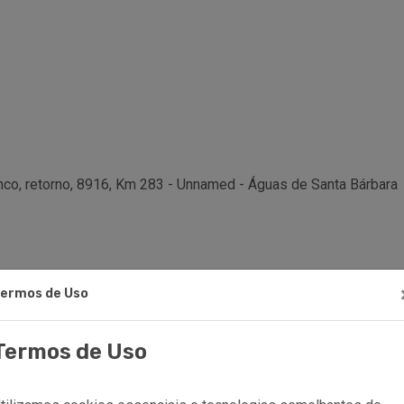
nco, retorno, 8916, Km 283 - Unnamed - Águas de Santa Bárbara
ermos de Uso
Termos de Uso
ingaguasdesantabarbara