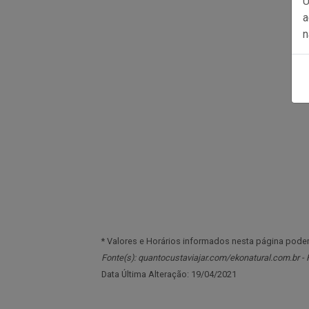
U
a
n
* Valores e Horários informados nesta página pod
Fonte(s): quantocustaviajar.com/ekonatural.com.br -
Data Última Alteração: 19/04/2021