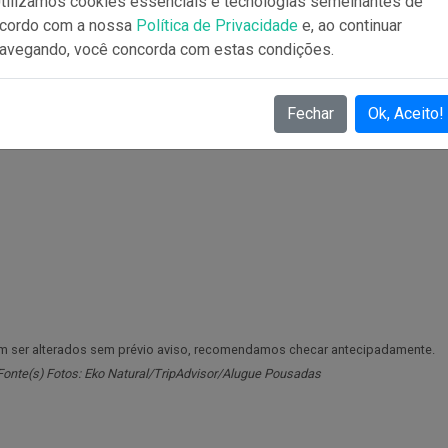
tilizamos cookies essenciais e tecnologias semelhantes de
cordo com a nossa
Política de Privacidade
e, ao continuar
avegando, você concorda com estas condições.
Fechar
Ok, Aceito!
em ser alterados sem prévio aviso, recomendamos checar antecipadamente.
 Fonte(s) Fotos: Eko Natural/TripAdvisor/Alugue Pousadas