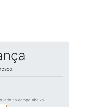
ança
nosco.
ao lado no campo abaixo