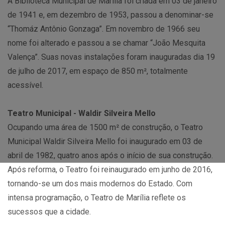
A Biblioteca Municipal de Marília foi criada em 03 de janeiro
de 1941 e, em dezembro de 1953, passou a denominar-se
“Thomáz Antônio Gonzaga”. Em novembro de 1966 seu
nome foi alterado e passou a se chamar “João Mesquita
Valença”. Suas novas instalações foram inauguradas dia 19
de julho de 2017, em espaço de 850 m², totalmente
acessível.
Teatro Municipal - Waldir Silveira Mello
Ocupando uma área de 1500 m² de construção, o Teatro
Municipal Waldir Silveira Mello foi inaugurado em 03 de
abril de 1982, quatro anos após o início de sua construção.
Após reforma, o Teatro foi reinaugurado em junho de 2016,
tornando-se um dos mais modernos do Estado. Com
intensa programação, o Teatro de Marília reflete os
sucessos que a cidade.