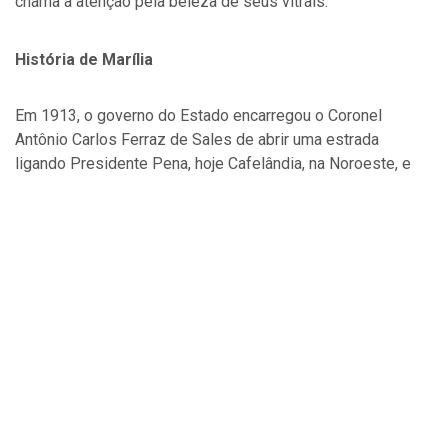
chama a atenção pela beleza de seus vitrais.
História de Marília
Em 1913, o governo do Estado encarregou o Coronel
Antônio Carlos Ferraz de Sales de abrir uma estrada
ligando Presidente Pena, hoje Cafelândia, na Noroeste, e
Platina, na Sorocabana. Aberta a estrada, Cincinato César da
Silva Braga adquiriu as terras que margeavam o espigão
divisor das Bacias Peixe e Tibiriçá, denominando-a
Cincinatina, e determinou que nelas fossem plantados
10.000 pés de café.
Muitos imigrantes chegaram à região, sobretudo os de
origem japonesa, italiana, espanhola e síria. Em 1923, o
lusitano Antônio Pereira das Silva e seus filhos adquiriram
53 alqueires e procederam a um loteamento para formação
do povoado que passou a ser denominado Alto do Cafezal.