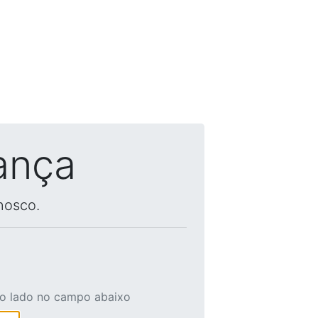
ança
nosco.
ao lado no campo abaixo