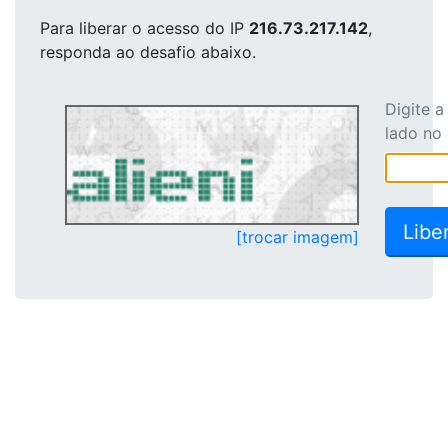
Para liberar o acesso
do IP
216.73.217.142
,
responda ao desafio abaixo.
Digite 
lado no
[trocar imagem]