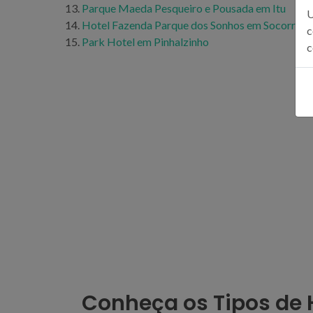
Parque Maeda Pesqueiro e Pousada em Itu
U
Hotel Fazenda Parque dos Sonhos em Socorro
c
Park Hotel em Pinhalzinho
c
Conheça os Tipos de