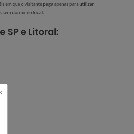
éis em que o visitante paga apenas para utilizar
s sem dormir no local.
 SP e Litoral:
×