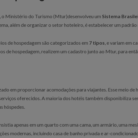
, o Ministério do Turismo (Mtur)desenvolveu um
Sistema Brasile
tema, além de organizar o setor hoteleiro, é estabelecer um padrã
meios de hospedagem são categorizados em
7 tipos
, e variam em c
eios de hospedagem, realizem um cadastro junto ao Mtur, para en
zado em proporcionar acomodações para viajantes. Esse meio de h
 serviços oferecidos. A maioria dos hotéis também disponibiliza se
us hóspedes.
nsistia apenas em um quarto com uma cama, um armário, uma mesin
ções modernas, incluindo casa de banho privada e ar-condicionado