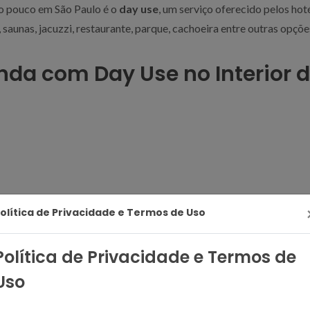
do pouco em São Paulo é o
day use
, um serviço oferecido pelos hot
, saunas, jacuzzi, restaurante, parque, cachoeira entre outras opçõe
da com Day Use no Interior de
olítica de Privacidade e Termos de Uso
e SP
Sul de SP
Política de Privacidade e Termos de
Uso
rte de SP