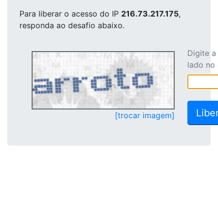
Para liberar o acesso
do IP
216.73.217.175
,
responda ao desafio abaixo.
Digite 
lado no
[trocar imagem]