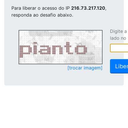
Para liberar o acesso
do IP
216.73.217.120
,
responda ao desafio abaixo.
Digite 
lado no
[trocar imagem]