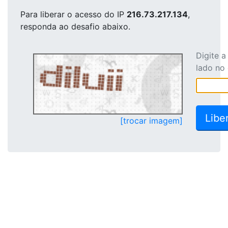
Para liberar o acesso
do IP
216.73.217.134
,
responda ao desafio abaixo.
Digite 
lado no
[trocar imagem]