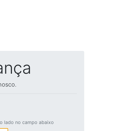
ança
nosco.
ao lado no campo abaixo