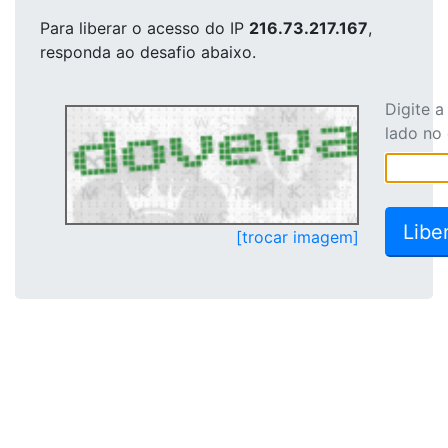
Para liberar o acesso
do IP
216.73.217.167
,
responda ao desafio abaixo.
Digite 
lado no
[trocar imagem]